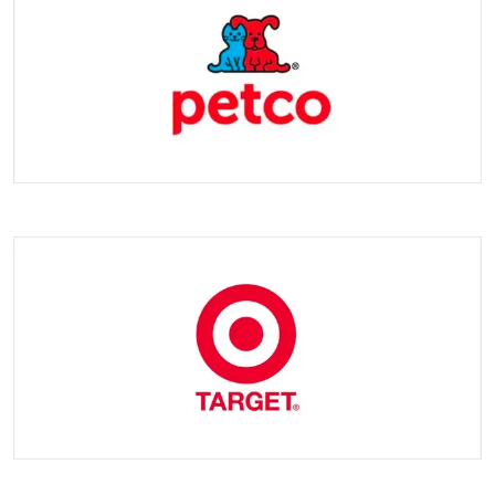
Vorlieben entsprechen. Wenn Sie weitere Anpassungswünsche
haben, teilen Sie uns dies bitte mit!
F2: Wie hoch ist der Preis für kundenspezifische Produkte?
A2: Der Preis unserer kundenspezifischen Produkte wird von
verschiedenen Faktoren wie Ihrer Größe, Ihrem Design und
Ihrer Materialauswahl usw. bestimmt. Bitte kontaktieren Sie
uns für spezifische Produktpreise.
F3: Wie lange ist die Vorlaufzeit?
A3: Sammlungszeit: 2-5 Tage. Massenproduktionszeit 3-45
Tage. Es hängt von der Bestellmenge ab.
F4: Können Sie mir einen Rabatt gewähren?
A4: Wir bieten Ihnen den besten Preis basierend auf Ihrer
Bestellmenge. Unsere Politik: größere Menge, günstigerer
Preis.
F5: Welche Versandart können wir nutzen?
A5: Wir arbeiten mit mehreren Logistikunternehmen
zusammen, darunter Fedex, UPS, DHL und anderen