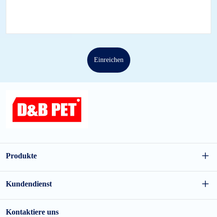
Einreichen
Produkte
Großhandel für Hundespielzeug
Kundendienst
Großhandel für Katzenspielzeug
FAQs
Kontaktiere uns