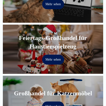
Mehr sehen
Feiertags-Großhandel für
Haustierspielzeug
Mehr sehen
Großhandel für Katzenmöbel