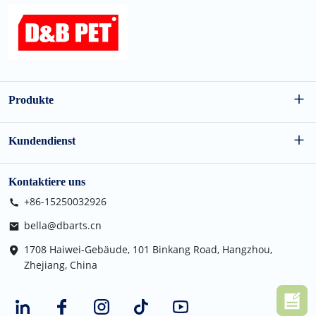
Produkte
Großhandel für Hundespielzeug
Kundendienst
Großhandel für Katzenspielzeug
FAQs
Kontaktiere uns
+86-15250032926
Urlaubsspielzeug für Haustiere
Versandbedingungen
bella@dbarts.cn
Katzenmöbel
Datenschutz-Bestimmungen
1708 Haiwei-Gebäude, 101 Binkang Road, Hangzhou,
Zhejiang, China
Nutzungsbedingungen