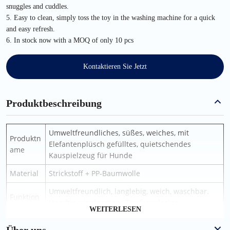
snuggles and cuddles.
5. Easy to clean, simply toss the toy in the washing machine for a quick
and easy refresh.
6. In stock now with a MOQ of only 10 pcs
Kontaktieren Sie Jetzt
Produktbeschreibung
Umweltfreundliches, süßes, weiches, mit
Produktn
Elefantenplüsch gefülltes, quietschendes
ame
Kauspielzeug für Hunde
Material
Strickstoff + PP-Baumwolle
Umweltfreundlich, langlebig, weich, waschbar.
Funktion
Ungiftig, einzigartiges Tierformdesign
WEITERLESEN
Anwend
Plüsch-Quietschspielzeug für Hunde