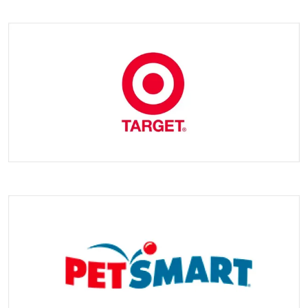
F3: Wie lange ist die Vorlaufzeit?
A3: Sammlungszeit: 2-5 Tage. Massenproduktionszeit 3-45
Tage. Es hängt von der Bestellmenge ab.
F4: Können Sie mir einen Rabatt gewähren?
A4: Wir bieten Ihnen den besten Preis basierend auf Ihrer
Bestellmenge. Unsere Politik: größere Menge, günstigerer
Preis.
F5: Welche Versandart können wir nutzen?
A5: Wir arbeiten mit mehreren Logistikunternehmen
zusammen, darunter Fedex, UPS, DHL und anderen
Kurierunternehmen, und bieten auch Land- und
Seetransporte usw. an. Wenn Sie Ideen haben, teilen Sie uns
dies bitte mit.<p >