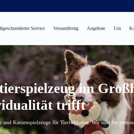
geschneiderter Service
Versandfertig
Angebote
Um
Ko
stierspielzeug im Gro
idualität trifft
und Katzenspielzeuge für Tierliebhaber. Wir sind Ihr vertraue